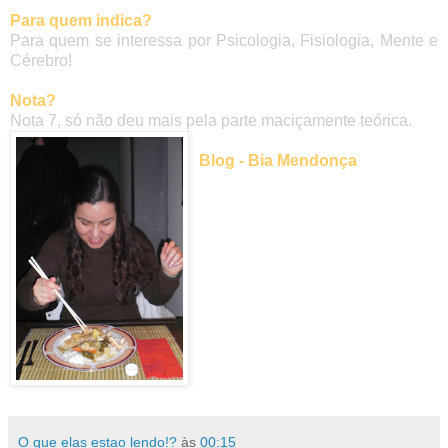
Para quem indica?
Para quem se interessa por Psicologia, Fisiologia, Mente e
Cérebro!
Nota?
Nota 7, só não deu mais pela parte maciçamente teórica.
Blog - Bia Mendonça
O que elas estao lendo!?
às
00:15