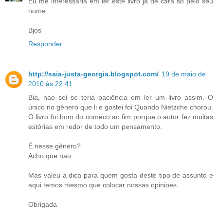
Eu me interessaria em ler este livro já de cara só pelo seu
nome.
Bjos
Responder
http://saia-justa-georgia.blogspot.com/
19 de maio de
2010 às 22:41
Bia, nao sei se teria paciência em ler um livro assim. O
único no gênero que li e gostei foi Quando Nietzche chorou.
O livro foi bom do comeco ao fim porque o autor fez muitas
estórias em redor de todo um pensamento.
É nesse gênero?
Acho que nao.
Mas valeu a dica para quem gosta deste tipo de assunto e
aqui temos mesmo que colocar nossas opinioes.
Obrigada