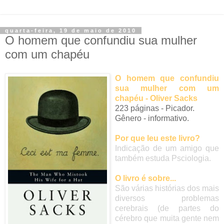
quarta-feira, 19 de maio de 2010
O homem que confundiu sua mulher
com um chapéu
O homem que confundiu
sua mulher com um
chapéu - Oliver Sacks
223 páginas - Picador.
Gênero - informativo.
Por que leu este livro?
Indicação de um amigo que
também estuda Psciologia.
O livro é sobre...
São várias histórias dos mais
diversos problemas
cerebrais (de partes do
cérebro que muita gente nem